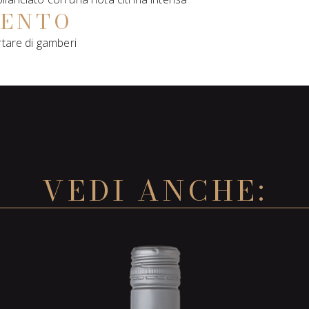
MENTO
rtare di gamberi
VEDI ANCHE: