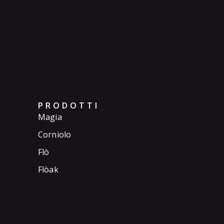
PRODOTTI
Magia
Corniolo
Flò
Flòak