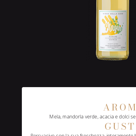
ARO
Mela, mandorla verde, acacia e dolci sen
GUS
Persuasivo con la sua freschezza, interamente b