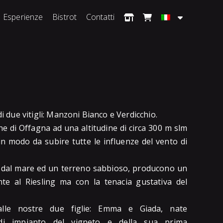
Esperienze
Bistrot
Contatti
di due vitigli: Manzoni Bianco e Verdicchio.
ne di Offagna ad una altitudine di circa 300 m slm
n modo da subire tutte le influenze del vento di
m dal mare ed un terreno sabbioso, producono un
te al Riesling ma con la tenacia gustativa del
le nostre due figlie: Emma e Giada, nate
 di impianto del vigneto e della sua prima