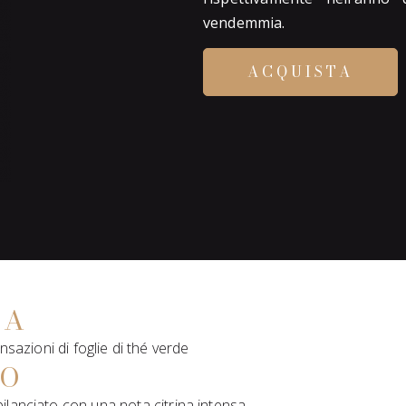
vendemmia.
ACQUISTA
MA
sazioni di foglie di thé verde
TO
ilanciato con una nota citrina intensa